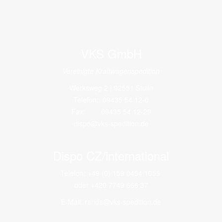
VKS GmbH
Vereinigte Kraftwagenspedition
Werksweg 2 | 92551 Stulln
Telefon: 09435 54 12-0
Fax: 09435 54 12-29
dispo@vks-spedition.de
Dispo CZ/international
Telefon: +49 (0) 159 0454 1055
oder +420 7749 666 37
E-Mail:
randa@vks-spedition.de